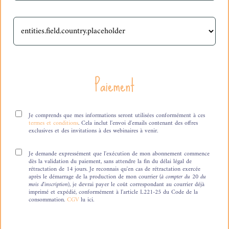
Paiement
Je comprends que mes informations seront utilisées conformément à ces
termes et conditions
. Cela inclut l'envoi d'emails contenant des offres
exclusives et des invitations à des webinaires à venir.
Je demande expressément que l'exécution de mon abonnement commence
dès la validation du paiement, sans attendre la fin du délai légal de
rétractation de 14 jours. Je reconnais qu'en cas de rétractation exercée
après le démarrage de la production de mon courrier
(à compter du 20 du
mois d'inscription)
, je devrai payer le coût correspondant au courrier déjà
imprimé et expédié, conformément à l'article L221-25 du Code de la
consommation.
CGV
lu ici.